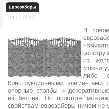
Еврозаборы
09.05.2013
В совре
евроз
назыв
констр
из желе
можно ус
либо с
Конструкционными элементами т
опорные столбы и декоративны
из бетона. По простоте монта
свойствам еврозаборы ничем не 