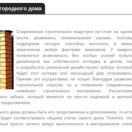
агородного дома
Современная строительная индустрия не стоит на одно
месте, развиваясь семимильными шагами, поэтом
подрядчики сегодня способны воплотить в жизн
практически любые фантазии заказчиков. У каждог
появляется возможность без особых усилий побыт
дизайнером как собственного коттеджа в целом, та
и разработать уникальный дизайн-проект забора, которы
будет этот коттедж или загородный дом огораживать
Причем это осуществимо не только благодаря развити
строительной отрасли, но и появлению современны
новейших строительных материалов. Рассмотри
кого забора, который является не просто надежной и крепко
и продолжением.
одного дома должны быть его продолжением и дополнением, то ест
 будет соответствовать общему стилю самого дома. Понятно, чт
еться просто нелепо вокруг выполненного в викторианском стил