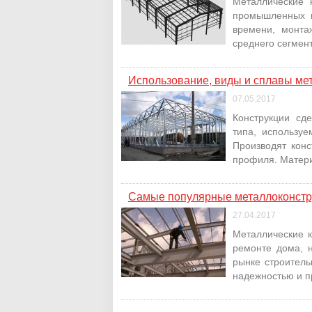
Металлические 
промышленных м
времени, монта
среднего сегмен
Использование, виды и сплавы ме
07.05.2017
Конструкции сд
типа, использу
Производят конс
профиля. Матери
Самые популярные металлоконстр
27.04.2017
Металлические 
ремонте дома, 
рынке строитель
надежностью и п