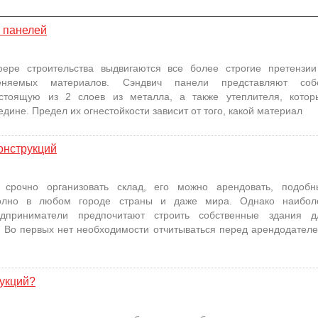
 панелей
ере строительства выдвигаются все более строгие претензии
еняемых материалов. Сэндвич панели представляют соб
остоящую из 2 слоев из металла, а также утеплителя, котор
дине. Предел их огнестойкости зависит от того, какой материал
онструкций
 срочно организовать склад, его можно арендовать, подобн
олно в любом городе страны и даже мира. Однако наибол
едприниматели предпочитают строить собственные здания д
 Во первых нет необходимости отчитываться перед арендодателе
укций?