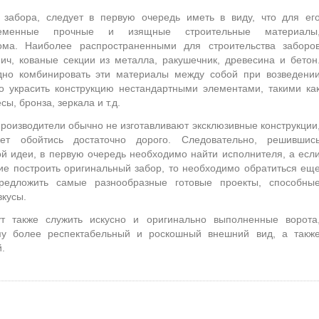
 забора, следует в первую очередь иметь в виду, что для ег
временные прочные и изящные строительные материалы
ома. Наиболее распространенными для строительства заборо
ич, кованые секции из металла, ракушечник, древесина и бетон
одно комбинировать эти материалы между собой при возведени
но украсить конструкцию нестандартными элементами, такими ка
ы, бронза, зеркала и т.д.
производители обычно не изготавливают эксклюзивные конструкции
ет обойтись достаточно дорого. Следовательно, решившис
й идеи, в первую очередь необходимо найти исполнителя, а есл
ние построить оригинальный забор, то необходимо обратиться ещ
редложить самые разнообразные готовые проекты, способны
вкусы.
т также служить искусно и оригинально выполненные ворота
у более респектабельный и роскошный внешний вид, а такж
.