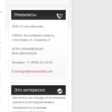
Реквизиты
м
ООО «Сталь-Монтаж»
у
156026, Костромская область,
ь
г. Кострома, ул. Гагарина, 2
о
ь
ОГРН 1034408638263
к
ИНН 4401040329
й
.
Телефон: +7 (4942) 54-13-55
ю
E-mail:
igor@montazhstal.com
х
м
й
Это интересно
ь
Как успеть на поездку, если решение
о
принято в последний момент
е
Особенности установки