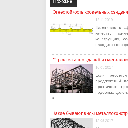
Похожие:
Огнестойкость кровельных сэндвич
12.11.2019
Ежедневно к сф
качеству прим
конструкцию, с
находится посере
Строительство зданий из металлок
16.05.2017
Если требуется
предложений п
практичные пр
подобных целей.
а
Какие бывают виды металлоконстр
13.05.2017