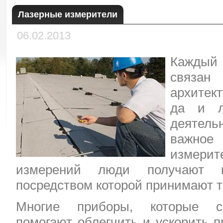
Лазерные измерители
06.02.2013
Каждый
связан
архитек
да и л
деятель
важно
измер
измерений люди получают 
посредством которой принимают т
Многие приборы, которые со
помогают облегчить и ускорить п