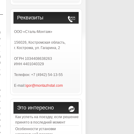
Реквизиты
ы
ООО «Сталь-Монтаж»
о
156026, Костромская область,
,
г. Кострома, ул. Гагарина, 2
.
ы
ОГРН 1034408638263
ы
ИНН 4401040329
,
е
Телефон: +7 (4942) 54-13-55
E-mail:
igor@montazhstal.com
о
м
т
Это интересно
е
я
Как успеть на поездку, если решение
о
принято в последний момент
н
Особенности установки
ь