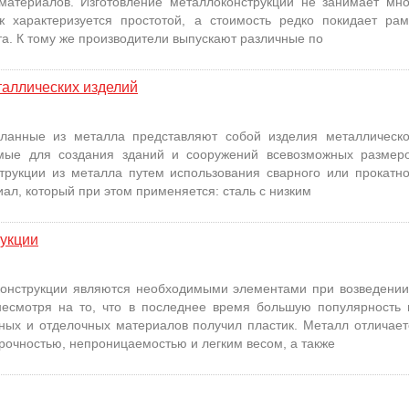
атериалов. Изготовление металлоконструкций не занимает мно
ж характеризуется простотой, а стоимость редко покидает рам
та. К тому же производители выпускают различные по
таллических изделий
еланные из металла представляют собой изделия металлическо
емые для создания зданий и сооружений всевозможных размеро
трукции из металла путем использования сварного или прокатно
ал, который при этом применяется: сталь с низким
укции
конструкции являются необходимыми элементами при возведении
несмотря на то, что в последнее время большую популярность 
ных и отделочных материалов получил пластик. Металл отличает
рочностью, непроницаемостью и легким весом, а также