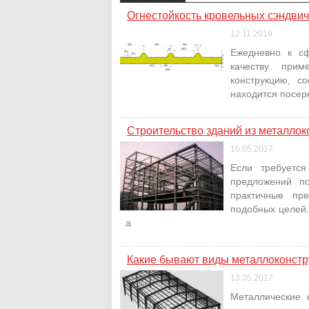
Огнестойкость кровельных сэндвич
12.11.2019
Ежедневно к сф
качеству прим
конструкцию, с
находится посере
Строительство зданий из металлок
16.05.2017
Если требуется
предложений п
практичные пр
подобных целей.
а
Какие бывают виды металлоконстр
13.05.2017
Металлические 