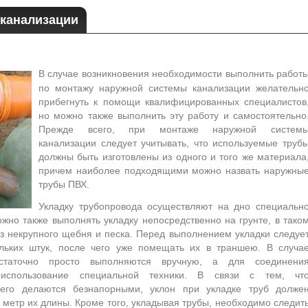
канализации
В случае возникновения необходимости выполнить работ
по монтажу наружной системы канализации желательн
прибегнуть к помощи квалифицированных специалистов
но можно также выполнить эту работу и самостоятельно
Прежде всего, при монтаже наружной систем
канализации следует учитывать, что используемые труб
должны быть изготовлены из одного и того же материала
причем наиболее подходящими можно назвать наружны
трубы ПВХ.
Укладку трубопровода осуществляют на дно специальн
жно также выполнять укладку непосредственно на грунте, в тако
из некрупного щебня и песка. Перед выполнением укладки следуе
ольких штук, после чего уже помещать их в траншею. В случа
остаточно просто выполняются вручную, а для соединени
 использование специальной техники. В связи с тем, чт
его делаются безнапорными, уклон при укладке труб долже
 метр их длины. Кроме того, укладывая трубы, необходимо следит