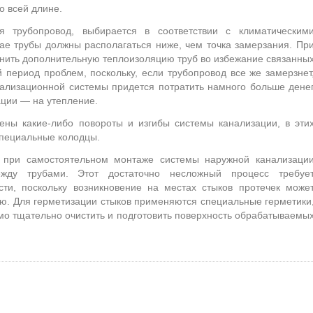
о всей длине.
я трубопровод, выбирается в соответствии с климатическим
ае трубы должны располагаться ниже, чем точка замерзания. Пр
нить дополнительную теплоизоляцию труб во избежание связанны
 период проблем, поскольку, если трубопровод все же замерзнет
ализационной системы придется потратить намного больше дене
ации — на утепление.
ены какие-либо повороты и изгибы системы канализации, в эти
специальные колодцы.
 при самостоятельном монтаже системы наружной канализаци
ежду трубами. Этот достаточно несложный процесс требуе
сти, поскольку возникновение на местах стыков протечек може
лю. Для герметизации стыков применяются специальные герметики
о тщательно очистить и подготовить поверхность обрабатываемы