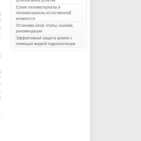
штепсельной розетки
Сухие пиломатериалы и
пиломатериалы естественной
и
влажности
и
Установка опор: этапы, ошибки,
х
рекомендации
,
Эффективная защита кровли с
г
помощью жидкой гидроизоляции
х
и
т
т
,
х