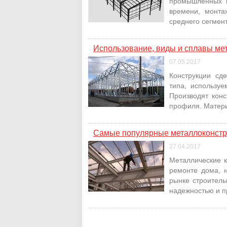
промышленных м
времени, монта
среднего сегмен
Использование, виды и сплавы ме
07.05.2017
Конструкции сд
типа, использу
Производят конс
профиля. Матери
Самые популярные металлоконстр
27.04.2017
Металлические 
ремонте дома, 
рынке строитель
надежностью и п