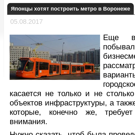
Японцы хотят построить метро в Воронеже
05.08.2017
Еще в
побывал
бизне
рассма
вариа
городск
касается не только и не стольк
объектов инфраструктуры, а также
которые, конечно же, требует
внимания.
Нужно сказать, чтоб была провед