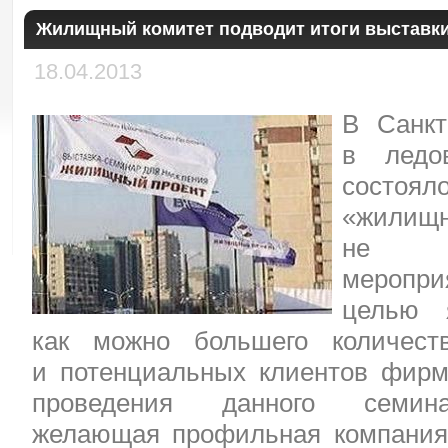
Жилищный комитет подводит итоги выставк
18.04.2013
В Санкт
в ледо
состоял
«жилищ
не п
меропр
целью 
как можно большего количест
и потенциальных клиентов фир
проведения данного семина
желающая профильная компания